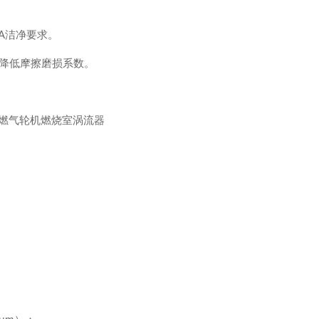
 A洁净要求。
著降低摩擦磨损系数。
燃气轮机燃烧室涡流器