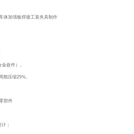
车体加强板焊接工装夹具制作
；
合金嵌件）。
期压缩25%。
零部件
设计；