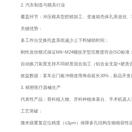
2. 汽车制造与模具行业
覆盖环节：冲压模具型腔精加工、变速箱壳体孔系攻丝、
关键优势：
多工作台交换托盘系统减少上下料辅助时间；
刚性攻丝模式保证M8~M24螺纹牙型完整度符合ISO标准
自动换刀装置支持不同材质混合加工（铝合金支架+硬质
效益数据：某车企门板冲模使用寿命延长30%，新品开发周
3. 精密医疗器械生产
代表性产品：骨科植入物、牙科种植体基台、手术机器人
工艺突破：
微米级重复定位精度（≤3μm）保障多孔结构生物相容性