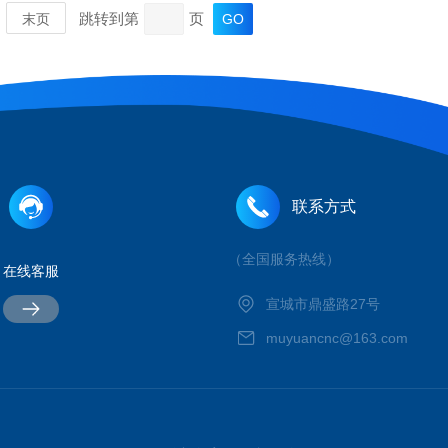
跳转到第
页
末页
联系方式
（全国服务热线）
在线客服
MORE
宣城市鼎盛路27号
muyuancnc@163.com